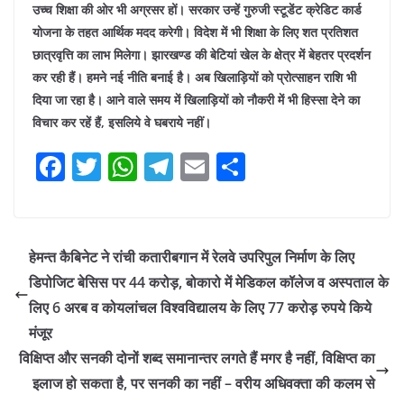
उच्च शिक्षा की ओर भी अग्रसर हों। सरकार उन्हें गुरुजी स्टूडेंट क्रेडिट कार्ड
योजना के तहत आर्थिक मदद करेगी। विदेश में भी शिक्षा के लिए शत प्रतिशत
छात्रवृत्ति का लाभ मिलेगा। झारखण्ड की बेटियां खेल के क्षेत्र में बेहतर प्रदर्शन
कर रही हैं। हमने नई नीति बनाई है। अब खिलाड़ियों को प्रोत्साहन राशि भी
दिया जा रहा है। आने वाले समय में खिलाड़ियों को नौकरी में भी हिस्सा देने का
विचार कर रहें हैं, इसलिये वे घबराये नहीं।
F
T
W
T
E
S
a
w
h
el
m
h
c
itt
at
e
ai
ar
e
er
s
gr
l
e
हेमन्त कैबिनेट ने रांची कतारीबगान में रेलवे उपरिपुल निर्माण के लिए
b
A
a
डिपोजिट बेसिस पर 44 करोड़, बोकारो में मेडिकल कॉलेज व अस्पताल के
o
p
m
लिए 6 अरब व कोयलांचल विश्वविद्यालय के लिए 77 करोड़ रुपये किये
o
p
मंजूर
विक्षिप्त और सनकी दोनों शब्द समानान्तर लगते हैं मगर है नहीं, विक्षिप्त का
k
इलाज हो सकता है, पर सनकी का नहीं – वरीय अधिवक्ता की कलम से