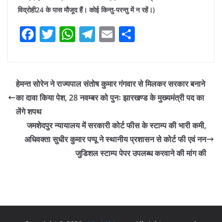
विद्रोही24 के पास मौजूद हैं। कोई किन्तु-परन्तु में न रहें।)
F
T
W
T
E
S
a
w
h
el
m
h
c
itt
at
e
ai
ar
e
er
s
gr
l
e
हेमन्त सोरेन ने राज्यपाल संतोष कुमार गंगवार से मिलकर सरकार बनाने
b
A
a
का दावा किया पेश, 28 नवम्बर को पुनः झारखण्ड के मुख्यमंत्री पद का
o
p
m
लेंगे शपथ
o
p
जमशेदपुर न्यायालय में सरकारी कोर्ट फीस के स्टाम्प की भारी कमी,
अधिवक्ता सुधीर कुमार पप्पू ने स्थानीय प्रशासन से कोर्ट फी एवं नन
k
जुडिशल स्टाम्प पेपर उपलब्ध करवाने की मांग की