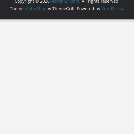
Copyright © 2026
vidrohi24.com
. All rights reserved.
Theme:
ColorMag
by ThemeGrill. Powered by
WordPress
.