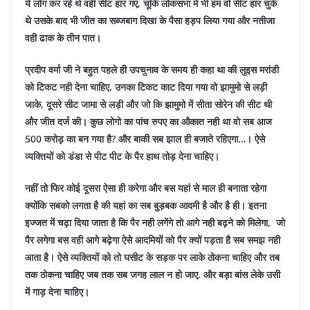
ये लोग कर रहे थे वही सीट हार गए, चूंकि लोकसभा में भी हम वो सीट हार चुके
थे उसके बाद भी जीत का सब्जबाग दिखा के पैसा हड़प लिया गया और नतीजा
वही ढाक के तीन पात।
प्रदीप वर्मा जी ने बहुत पहले ही उपचुनाव के समय ही कहा था की लुइस मरांडी
को टिकट नही देना चाहिए, उनका टिकट काट दिया गया वो झामुमो से लड़ी
जाके, दूसरे सीट जामा से लड़ी और जो कि झामुमो में सीता सोरेन की सीट थी
और जीत दर्ज की।
कुछ लोगो का पांच रुपए का औकात नही था वो सब आज
500 करोड़ का बन गया है? और बाकी सब झाल ही बजाते रहिएगा…। ऐसे
व्यक्तियों को डंडा से पीट पीट के पैर हाथ तोड़ देना चाहिए।
नहीं तो फिर कोई दूसरा ऐसा ही करेगा और बस यहां से माल ही बनाता रहेगा
क्योंकि सबको लगता है की यहां का सब बुड़बक आदमी है और है ही।
इतना
इज्जत में चढ़ा दिया जाता है कि पैर नही लगेंगे तो आगे नही बढ़ने को मिलेगा, जो
पैर लगेगा बस वही आगे बढ़ेगा ऐसे आदमियों को पैर क्यों पड़ता है सब समझ नही
आता है।
ऐसे व्यक्तियों को तो घसीट के सड़क पर लाके ठोकना चाहिए और तब
तक ठोकना चाहिए जब तक सब जगह लाल न हो जाए, और बड़ा बांस लेके उसी
में गाड़ देना चाहिए।