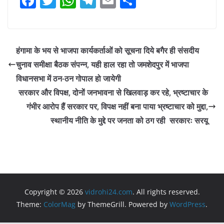
F
T
W
T
E
S
a
w
h
el
m
h
c
itt
at
e
ai
ar
e
er
s
gr
l
e
हंगामा के भय से भाजपा कार्यकर्ताओं को सूचना दिये बगैर ही संसदीय
b
A
a
चुनाव समीक्षा बैठक संपन्न, यही हाल रहा तो जमशेदपुर में भाजपा
o
p
m
विधानसभा में ठन-ठन गोपाल हो जायेगी
o
p
सरकार और विपक्ष, दोनों जनभावना से खिलवाड़ कर रहे, भ्रष्टाचार के
गंभीर आरोप हैं सरकार पर, विपक्ष नहीं बना पाया भ्रष्टाचार को मुद्दा,
k
स्थानीय नीति के मुद्दे पर जनता को ठग रही सरकारः सरयू
Copyright © 2026
vidrohi24.com
. All rights reserved.
Theme:
ColorMag
by ThemeGrill. Powered by
WordPress
.