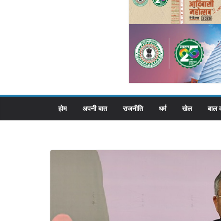
होम
अपनी बात
राजनीति
धर्म
खेल
बाल 