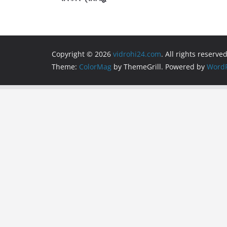
o
p
k
Copyright © 2026
vidrohi24.com
. All rights reserved
Theme:
ColorMag
by ThemeGrill. Powered by
WordP