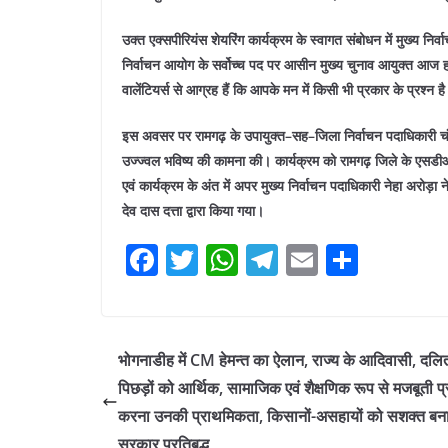
उक्त एक्सपीरियंस शेयरिंग कार्यक्रम के स्वागत संबोधन में मुख्य निर
निर्वाचन आयोग के सर्वोच्च पद पर आसीन मुख्य चुनाव आयुक्त आज 
वालेंटियर्स से आग्रह हैं कि आपके मन में किसी भी प्रकार के प्रश्न ह
इस अवसर पर रामगढ़ के उपायुक्त–सह–जिला निर्वाचन पदाधिकारी चंदन क
उज्ज्वल भविष्य की कामना की। कार्यक्रम को रामगढ़ जिले के एसडीओ अ
एवं कार्यक्रम के अंत में अपर मुख्य निर्वाचन पदाधिकारी नेहा अरोड़
देव दास दत्ता द्वारा किया गया।
F
T
W
T
E
S
a
w
h
el
m
h
c
itt
at
e
ai
ar
e
er
s
gr
l
e
भोगनाडीह में CM हेमन्त का ऐलान, राज्य के आदिवासी, दल
b
A
a
पिछड़ों को आर्थिक, सामाजिक एवं शैक्षणिक रूप से मजबूती प
o
p
m
करना उनकी प्राथमिकता, किसानों-असहायों को सशक्त बनान
सरकार प्रतिबद्ध