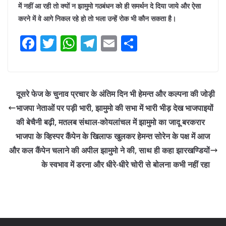
में नहीं आ रही तो क्यों न झामुमो गठबंधन को ही समर्थन दे दिया जाये और ऐसा
करने में वे आगे निकल रहे हो तो भला उन्हें रोक भी कौन सकता है।
F
T
W
T
E
S
a
w
h
el
m
h
c
itt
at
e
ai
ar
e
er
s
gr
l
e
दूसरे फेज के चुनाव प्रचार के अंतिम दिन भी हेमन्त और कल्पना की जोड़ी
b
A
a
भाजपा नेताओं पर पड़ी भारी, झामुमो की सभा में भारी भीड़ देख भाजपाइयों
o
p
m
की बेचैनी बढ़ी, मतलब संथाल-कोयलांचल में झामुमो का जादू बरकरार
o
p
भाजपा के व्हिस्पर कैंपेन के खिलाफ खुलकर हेमन्त सोरेन के पक्ष में आज
और कल कैंपेन चलाने की अपील झामुमो ने की, साथ ही कहा झारखण्डियों
k
के स्वभाव में डरना और धीरे-धीरे चोरी से बोलना कभी नहीं रहा