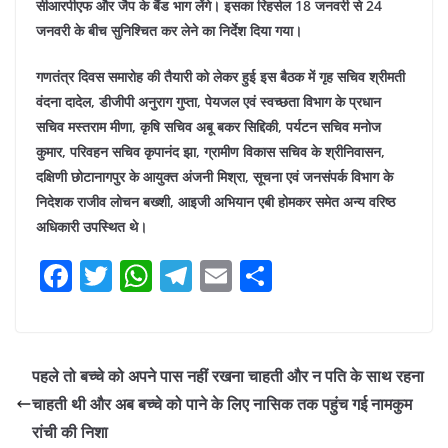
सीआरपीएफ और जैप के बैंड भाग लेंगे। इसका रिहर्सल 18 जनवरी से 24
जनवरी के बीच सुनिश्चित कर लेने का निर्देश दिया गया।
गणतंत्र दिवस समारोह की तैयारी को लेकर हुई इस बैठक में गृह सचिव श्रीमती
वंदना दादेल, डीजीपी अनुराग गुप्ता, पेयजल एवं स्वच्छता विभाग के प्रधान
सचिव मस्तराम मीणा, कृषि सचिव अबू बकर सिद्दिकी, पर्यटन सचिव मनोज
कुमार, परिवहन सचिव कृपानंद झा, ग्रामीण विकास सचिव के श्रीनिवासन,
दक्षिणी छोटानागपुर के आयुक्त अंजनी मिश्रा, सूचना एवं जनसंपर्क विभाग के
निदेशक राजीव लोचन बख्शी, आइजी अभियान एबी होमकर समेत अन्य वरिष्ठ
अधिकारी उपस्थित थे।
F
T
W
T
E
S
a
w
h
el
m
h
c
itt
at
e
ai
ar
e
er
s
gr
l
e
पहले तो बच्चे को अपने पास नहीं रखना चाहती और न पति के साथ रहना
b
A
a
चाहती थी और अब बच्चे को पाने के लिए नासिक तक पहुंच गई नामकुम
o
p
m
रांची की निशा