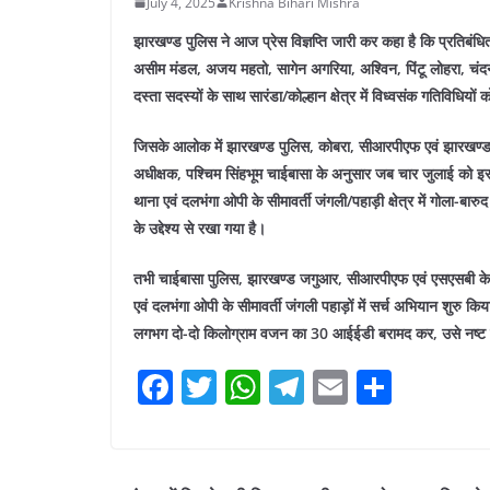
July 4, 2025
Krishna Bihari Mishra
झारखण्ड पुलिस ने आज प्रेस विज्ञप्ति जारी कर कहा है कि प्रतिबंध
असीम मंडल, अजय महतो, सागेन अगरिया, अश्विन, पिंटू लोहरा, चंदन
दस्ता सदस्यों के साथ सारंडा/कोल्हान क्षेत्र में विध्वसंक गतिविधियों क
जिसके आलोक में झारखण्ड पुलिस, कोबरा, सीआरपीएफ एवं झारखण्ड
अधीक्षक, पश्चिम सिंहभूम चाईबासा के अनुसार जब चार जुलाई को इस बा
थाना एवं दलभंगा ओपी के सीमावर्ती जंगली/पहाड़ी क्षेत्र में गोला-बारु
के उद्देश्य से रखा गया है।
तभी चाईबासा पुलिस, झारखण्ड जगुआर, सीआरपीएफ एवं एसएसबी के 
एवं दलभंगा ओपी के सीमावर्ती जंगली पहाड़ों में सर्च अभियान शुरु क
लगभग दो-दो किलोग्राम वजन का 30 आईईडी बरामद कर, उसे नष्ट
F
T
W
T
E
S
a
w
h
el
m
h
c
itt
at
e
ai
ar