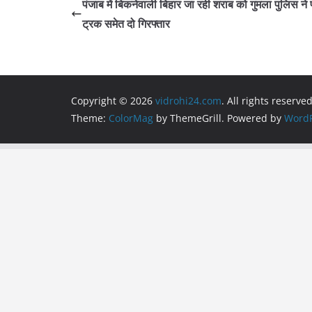
e
er
s
gr
l
e
पंजाब में बिकनेवाली बिहार जा रही शराब को गुमला पुलिस ने 
b
A
a
ट्रक समेत दो गिरफ्तार
o
p
m
o
p
k
Copyright © 2026
vidrohi24.com
. All rights reserved
Theme:
ColorMag
by ThemeGrill. Powered by
WordP