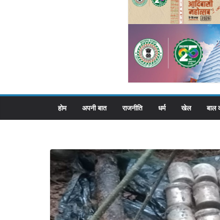
होम
अपनी बात
राजनीति
धर्म
खेल
बाल 